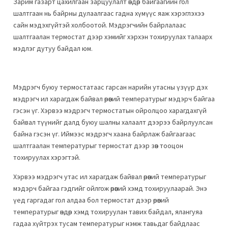
Зарим газарт цахилгаан зарцуулалт өндөр байгаагийн гол
шалтгаан нь байрны дулаалгаас гадна хүмүүс яаж хэрэглэхээ
сайн мэдэхгүйтэй холбоотой. Мэдрэгчийн байрлалаас
шалтгаалан термостат дээр хэмийг хэрхэн тохируулах талаарх
мэдлэг дутуу байдал юм.
Мэдрэгч буюу термостатаас гарсан нарийн утасны үзүүр дэх
мэдрэгч ил харагдаж байвал өрөөний температурыг мэдэрч байгаа
гэсэн үг. Хэрвээ мэдрэгч термостатын ойролцоо харагдахгүй
байвал түүнийг далд буюу шалны халаалт дээрээ байрлуулсан
байна гэсэн үг. Иймээс мэдрэгч хаана байрлаж байгаагаас
шалтгаалан температурыг термостат дээр зөв тооцон
тохируулах хэрэгтэй.
Хэрвээ мэдрэгч утас ил харагдаж байвал өрөөний температурыг
мэдэрч байгаа гэдгийг ойлгож өрөөний хэмд тохируулаарай. Энэ
үед гаргадаг гол алдаа бол термостат дээр өрөөний
температурыг өндөр хэмд тохируулан тавих байдал, ялангуяа
гадаа хүйтрэх тусам температурыг нэмж тавьдаг байдлаас