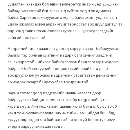
үүдэлтэй. Үнэндээ бол өрөөний температур ямар ч үед 23-25 хэм
байхад хангалттай бөгөөд энэ нь ид хүйтэн үед ч мөн адилхан
байна. Харин өрөөг тохируулсан хэмд нь байлгахын тулд халаалт
удаан ажиллах эсвэл амрах үгүйг термостат зохицуулдаг тул та
өндөр хэмд тавих тусам ажиллах хугацаа нь уртасдаг гэдгийг
сайн ойлгох хэрэгтэй.
Мэдрэгчийг цонх хаалганы дэргэд сэрүүн газарт байрлуулсан
байвал тэр орчмын хүйтнийг мэдэрч бага хэмийг заадгийг
санах хэрэгтэй. Тиймээс байнга сэрүүн байдаг газарт мэдрэгч
байрлаж байвал түүнийг тооцож хэмийг арай бага дээр
тохируулах юм уу эсвэл мэдрэгчийн утсыг татаж өрөөний хэмийг
зөв мэдрэх газарт байрлуулбал тохиромжтой.
Зарим тохиолдолд мэдрэгчийг шалны халаалт дээр
байрлуулсан байдаг термостатын ойр мэдрэгчийн утас
харагдахгүй. Ийм үед хэмийг шалны халах байдал буюу 30-50
хэмд тохируулахыг зөвлөдөг. Энэ нь тийм ч зөв шийдэл биш бөгөөд
хүмүүс өрөөнд хэдэн хэм байгааг сайн мэдэхгүй болох тул илүү
энерги зарцуулах явдал гардаг.