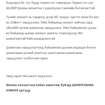
бодогдох ба тус бүрд термостат тавигдана. Термостат үнэ
60,000₮ Шалны халаалтыг суурилуулж 3 жилийн баталгааттай.
Тухайн халаалт нь гадаргуу дээр 60” градус хүртэл халах ба 1м2
нь 220ватт зарцуулана. 50м2 байшинд халаалт хийхэд сард
160,000₮ орчим цахилгаан зарцуулана. 70м2 байшингаас дээш
м2 байшинд шалны халаалт хийлгэх тохиолдолд 380
цахилгаантай байх шаардлагатай.
Цахилгаан зарцуулалтанд байшингын дулаан алдагдал болон
цахилгааны хүчний уналтаас шалтгаалан цахилгааны
зарцуулалт хэлбэлзэж гарна.
Танд хэрэгтэй нэмэлт мэдээлэл:
Шалны халаалтын плёнк ашиглаж буй үед ЦАХИЛГААНАА
ХЭМНЭХ аргууд