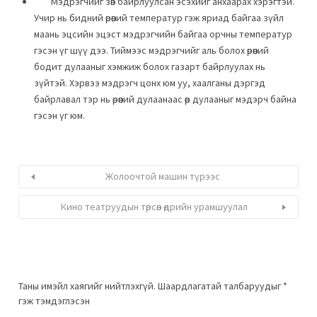
Мэдрэгчийг зөв байрлуулсан эсэхийг анхаарах хэрэгтэй.
Учир нь бидний өрөөний температур гэж яриад байгаа зүйл
маань эцсийн эцэст мэдрэгчийн байгаа орчны температур
гэсэн үг шүү дээ. Тиймээс мэдрэгчийг аль болох өрөөний
бодит дулааныг хэмжиж болох газарт байрлуулах нь
зүйтэй. Хэрвээ мэдрэгч цонх юм уу, хаалганы дэргэд
байрлавал тэр нь өрөөний дулаанаас өөр дулааныг мэдэрч байна
гэсэн үг юм.
Жолоочтой машин түрээс
Кино театруудын төрсөн өдрийн урамшуулал
Таны имэйл хаягийг нийтлэхгүй.
Шаардлагатай талбаруудыг
*
гэж тэмдэглэсэн