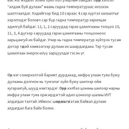
Бас нэг мэдвэл зохих зүйл бол улирлын байдал. Өөрөөр хэлбэл
“алдаж буй дулаан” маань гадна температураас ихээхэн
шалтгаалдаг. Хэдийгээр бид 10 сараас 4 сар хүртэл халаалтыг
хэрэглэдэг боловч сар бүр гадна температур харилцан
адилгүй байдаг. 12, 1, 2 саруудад гарах цахилгааны тооцоо 10,
11, 3, 4 дүгээр саруудад гарах цахилгааны тооцооноос
харьцангуй их байдаг. Учир нь гадна температур хүйтрэх тусам
дотор төдий хэмжээгээр дулаан их шаардагдана. Тэр тусам
цахилгаан энерги илүү зарцуулдаг гэсэн үг.
Өөр нэг сонирхолтой баримт дурдахад, инфра улаан туяа буюу
дулааны долгион нь тунгалаг зүйл буюу шилээр ойж
хугарахгүй, шууд нэвтэрдэг. Өөрөөр хэлбэл цонхны шилээр нарны
инфра улаан туяа орж ирдэгтэй адил цонхоор шалны ИУТ
алдагдах талтай. Иймээс шөнөдөө хөшгөө татаж байвал дулаан
алдагдал бага байх болно.