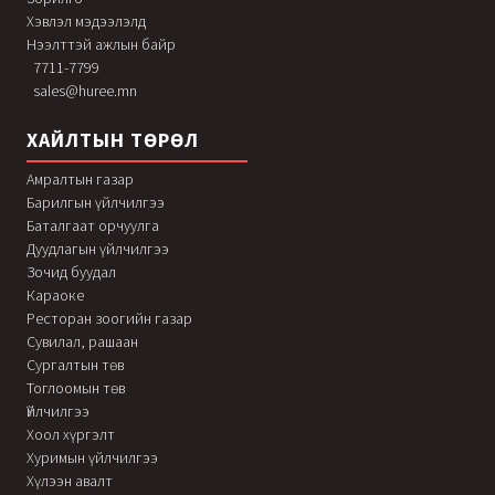
Хэвлэл мэдээлэлд
Нээлттэй ажлын байр
7711-7799
sales@huree.mn
ХАЙЛТЫН ТӨРӨЛ
Амралтын газар
Барилгын үйлчилгээ
Баталгаат орчуулга
Дуудлагын үйлчилгээ
Зочид буудал
Караоке
Ресторан зоогийн газар
Сувилал, рашаан
Сургалтын төв
Тоглоомын төв
Үйлчилгээ
Хоол хүргэлт
Хуримын үйлчилгээ
Хүлээн авалт