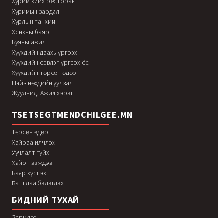
Хурим хийх ресторан
Хуримын зардал
Хурлын танхим
Хонхны баяр
Буяны ажил
Хүүхдийн даахь үргээх
Хүүхдийн сэвлэг үргээх ёс
Хүүхдийн төрсөн өдөр
Найз нөхдийн уулзалт
Жуулчид, Ажил хэрэг
TSETSEGTMENDCHILGEE.MN
Төрсөн өдөр
Хайраа илчлэх
Уучлалт гуйх
Хайрт ээждээ
Баяр хүргэх
Багшдаа бэлэглэх
БИДНИЙ ТУХАЙ
Зорилго