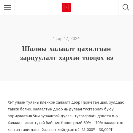
1 сар 17, 2024
Шалны халаалт цахилгаан
зарцуулалт хэрхэн тооцох вэ
Хэт улаан туяаны плёнкон халаалт дээр Паркетан шал, хулдаас
тавиж болно. Халаалтын доор нь дулаан тусгааралч буюу
зориулалтын 5мм зузаантай дулаан тусгаарлагч дэвсэж өгнө.
Халаалт тавих тухай байшин болон өрөөний 60% – 70% халаалтын
хавтан тавигдана. Халаалт хийгдсэн м2 25,000₮ – 30,000₮