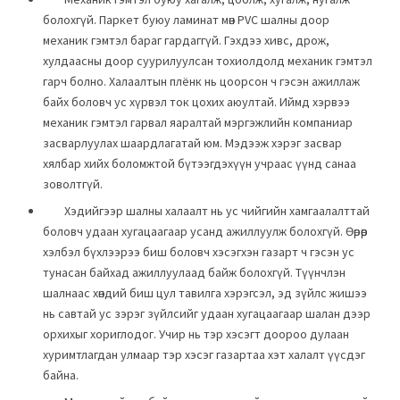
болохгүй. Паркет буюу ламинат мөн PVC шалны доор
механик гэмтэл бараг гардаггүй. Гэхдээ хивс, дрож,
хулдаасны доор суурилуулсан тохиолдолд механик гэмтэл
гарч болно. Халаалтын плёнк нь цоорсон ч гэсэн ажиллаж
байх боловч ус хүрвэл ток цохих аюултай. Иймд хэрвээ
механик гэмтэл гарвал яаралтай мэргэжлийн компаниар
засварлуулах шаардлагатай юм. Мэдээж хэрэг засвар
хялбар хийх боломжтой бүтээгдэхүүн учраас үүнд санаа
зоволтгүй.
Хэдийгээр шалны халаалт нь ус чийгийн хамгаалалттай
боловч удаан хугацаагаар усанд ажиллуулж болохгүй. Өөрөөр
хэлбэл бүхлээрээ биш боловч хэсэгхэн газарт ч гэсэн ус
тунасан байхад ажиллуулаад байж болохгүй. Түүнчлэн
шалнаас хөндий биш цул тавилга хэрэгсэл, эд зүйлс жишээ
нь савтай ус зэрэг зүйлсийг удаан хугацаагаар шалан дээр
орхихыг хориглодог. Учир нь тэр хэсэгт доороо дулаан
хуримтлагдан улмаар тэр хэсэг газартаа хэт халалт үүсдэг
байна.