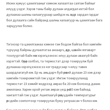
Ихэнх хүмүүс цахилгааныг хэмнэж халаалтаа салгаж байхыг
илүүд үздэг. Хэрэв таны байр дулаан алдагдал ихтэй бол
дулаанаа шалны халаагуураар шийдэх нь өндөр зардал гардаг
бол дулаалга сайн байранд шалны халаагуур нь цахилгаан бага
зарцуулах болно.
Тэгэхээр та цахилгаанаа хэмнэе гэж бодож байгаа бол хамгийн
түрүүнд байрны дулаалгатаа анхаарч, өдөр, шөнийн ялгаварт
тоолууртай байх мөн хэрэгцээнээс илүү дулаан авахгүй байх
хэрэгтэй. Өөрөөр хэлбэл, та термостат дээр тохируулж буй
дулаанаа хэрэгцээнээсээ нэг градусаар ч илүү тавих
шаардлагагүй юм. Ер нь амьдарч буй өрөөний дулаан 23 хэм дээр
хамгийн тохиромжтой гэж үздэг. Ингэж тохируулахад
термостат 23 хэмийг мэдрээд амрах ба 20 хэм болоход дахин
ажиллана. Харин орой унтаж амрах үед өрөө 20 хэм байхад
хангалттай гэж үздэг. Ашиглаагүй өрөөнүүдийн температурыг
өөрсдийн сонголтоор тохируулах буюу унтраасан ч болох юм.