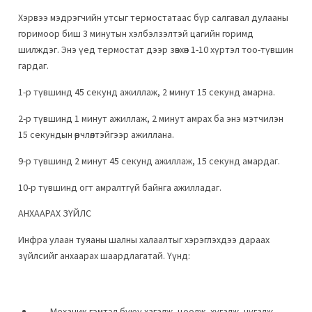
Хэрвээ мэдрэгчийн утсыг термостатаас бүр салгавал дулааны
горимоор биш 3 минутын хэлбэлзэлтэй цагийн горимд
шилждэг. Энэ үед термостат дээр зөвхөн 1-10 хүртэл тоо-түвшин
гардаг.
1-р түвшинд 45 секунд ажиллаж, 2 минут 15 секунд амарна.
2-р түвшинд 1 минут ажиллаж, 2 минут амрах ба энэ мэтчилэн
15 секундын өөрчлөлтэйгээр ажиллана.
9-р түвшинд 2 минут 45 секунд ажиллаж, 15 секунд амардаг.
10-р түвшинд огт амралтгүй байнга ажилладаг.
АНХААРАХ ЗҮЙЛС
Инфра улаан туяаны шалны халаалтыг хэрэглэхдээ дараах
зүйлсийг анхаарах шаардлагатай. Үүнд:
Механик гэмтэл буюу хагалж, цоолж, хугалж, нугалж