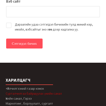
Вэб сайт
Дараагийн удаа сэтгэгдэл бичихийн тулд миний нэр,
имэйл, вэбсайтыг энэ хөтөч дээр хадгална уу.
ХАРИЛЦАГЧ
+Үйлчилгээний газар нэмэх
Сурталчилгаа байршуулах үнийн санал
Үнийн санал, Гэрээ
Маркетинг, борлуулалт, сургалт