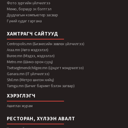
Фото зургийн үйлчилгээ
Меню, боршур эх бэлтгэл
Дуудлагын компьютер засвар
Гүний худаг гаргана
ХАМТРАГЧ САЙТУУД
Centropolis.mn (Бизнесийн зөвлөх үйлчилгээ)
Araa.mn (Авто мэдээлэл)
Buree.mn (Мэдээ, мэдээлэл)
Metro.mn (Шинэ орон сууц)
Tsetsegtmendchilgee.mn (Цэцэгт мэндчилгээ)
Ganara.mn (IT үйлчилгээ)
Shil.mn (Метро шилэн хийц)
Tamga.mn (Бичиг баримт бэлэн загвар)
ХЭРЭГЛЭГЧ
Ашиглах журам
РЕСТОРАН, ХҮЛЭЭН АВАЛТ