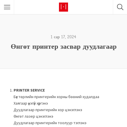
1 сар 17, 2024
Өнгөт принтер засвар дуудлагаар
PRINTER SERVICE
Бүх төрлийн принтерийн хорны бөөний худалдаа
Xаягаар үнэгүй хүргэнэ
Дуудлагаар принтерийн хор цэнэглэнэ
Өнгөт лазер цэнэглэнэ
Дуудлагаар принтерийн тоолуур тэглэнэ