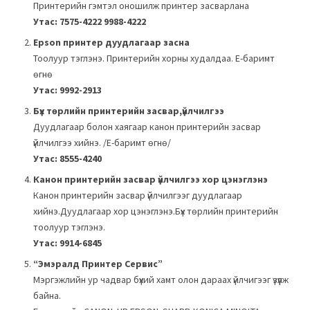
Принтерийн гэмтэл оношилж принтер засварлана
Утас: 7575-4222 9988-4222
Epson принтер дуудлагаар засна
Тоолуур тэглэнэ. Принтерийн хорны худалдаа. Е-баримт
өгнө
Утас: 9992-2913
Бүх төрлийн принтерийн засвар,үйлчилгээ
Дуудлагаар болон хаягаар канон принтерийн засвар
үйлчилгээ хийнэ. /Е-баримт өгнө/
Утас: 8555-4240
Канон принтерийн засвар үйлчилгээ хор цэнэглэнэ
Канон принтерийн засвар үйлчилгээг дуудлагаар
хийнэ.Дуудлагаар хор цэнэглэнэ.Бүх төрлийн принтерийн
тоолуур тэглэнэ.
Утас: 9914-6845
“Эмэралд Принтер Сервис”
Мэргэжлийн ур чадвар бүхий хамт олон дараах үйлчигээг үзүүлж
байна.