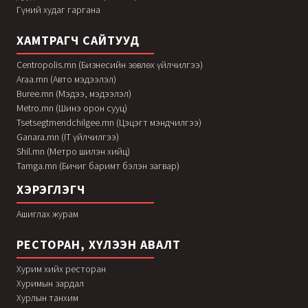
Гүний худаг гаргана
ХАМТРАГЧ САЙТУУД
Centropolis.mn (Бизнесийн зөвлөх үйлчилгээ)
Araa.mn (Авто мэдээлэл)
Buree.mn (Мэдээ, мэдээлэл)
Metro.mn (Шинэ орон сууц)
Tsetsegtmendchilgee.mn (Цэцэгт мэндчилгээ)
Ganara.mn (IT үйлчилгээ)
Shil.mn (Метро шилэн хийц)
Tamga.mn (Бичиг баримт бэлэн загвар)
ХЭРЭГЛЭГЧ
Ашиглах журам
РЕСТОРАН, ХҮЛЭЭН АВАЛТ
Хурим хийх ресторан
Хуримын зардал
Хурлын танхим