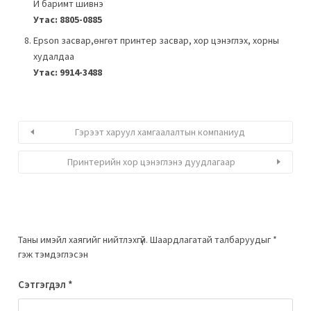
И баримт шивнэ
Утас: 8805-0885
Epson засвар,өнгөт принтер засвар, хор цэнэглэх, хорны
худалдаа
Утас: 9914-3488
Гэрээт харуул хамгаалалтын компаниуд
Принтерийн хор цэнэглэнэ дуудлагаар
Таны имэйл хаягийг нийтлэхгүй.
Шаардлагатай талбаруудыг
*
гэж тэмдэглэсэн
Сэтгэгдэл
*