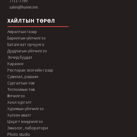
7711-7799
sales@huree.mn
ХАЙЛТЫН ТӨРӨЛ
Амралтын газар
Барилгын үйлчилгээ
Баталгаат орчуулга
Дуудлагын үйлчилгээ
Зочид буудал
Караоке
Ресторан зоогийн газар
Сувилал, рашаан
Сургалтын төв
Тоглоомын төв
Үйлчилгээ
Хоол хүргэлт
Хуримын үйлчилгээ
Хүлээн авалт
Цэцэгт мэндчилгээ
Эмнэлэг, лаборатори
Photo studio