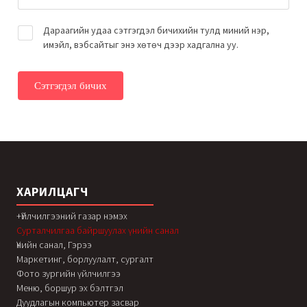
Дараагийн удаа сэтгэгдэл бичихийн тулд миний нэр,
имэйл, вэбсайтыг энэ хөтөч дээр хадгална уу.
ХАРИЛЦАГЧ
+Үйлчилгээний газар нэмэх
Сурталчилгаа байршуулах үнийн санал
Үнийн санал, Гэрээ
Маркетинг, борлуулалт, сургалт
Фото зургийн үйлчилгээ
Меню, боршур эх бэлтгэл
Дуудлагын компьютер засвар