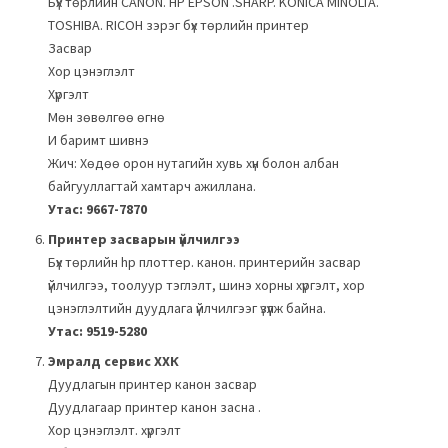
Бүх төрлийн CANON. HP EPSON .SHARP. KONICA MINOLTA.
TOSHIBA. RICOH зэрэг бүх төрлийн принтер
Засвар
Хор цэнэглэлт
Хүргэлт
Мөн зөвөлгөө өгнө
И баримт шивнэ
Жич: Хөдөө орон нутагийн хувь хүн болон албан
байгууллагтай хамтарч ажиллана.
Утас: 9667-7870
Принтер засварын үйлчилгээ
Бүх төрлийн hp плоттер. канон. принтерийн засвар
үйлчилгээ, тоолуур тэглэлт, шинэ хорны хүргэлт, хор
цэнэглэлтийн дуудлага үйлчилгээг үзүүлж байна.
Утас: 9519-5280
Эмралд сервис ХХК
Дуудлагын принтер канон засвар
Дуудлагаар принтер канон засна .
Хор цэнэглэлт. хүргэлт