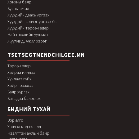
Хонхны баяр
Буяны ажил
Хүүхдийн даахь үргээх
Хүүхдийн сэвлэг үргээх ёс
Хүүхдийн төрсөн өдөр
Найз нөхдийн уулзалт
Жуулчид, Ажил хэрэг
TSETSEGTMENDCHILGEE.MN
Төрсөн өдөр
Хайраа илчлэх
Уучлалт гуйх
Хайрт ээждээ
Баяр хүргэх
Багшдаа бэлэглэх
БИДНИЙ ТУХАЙ
Зорилго
Хэвлэл мэдээлэлд
Нээлттэй ажлын байр