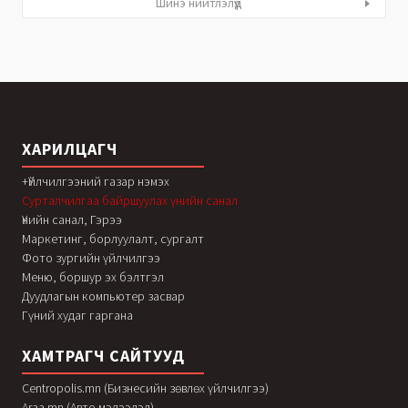
Шинэ нийтлэлүүд
ХАРИЛЦАГЧ
+Үйлчилгээний газар нэмэх
Сурталчилгаа байршуулах үнийн санал
Үнийн санал, Гэрээ
Маркетинг, борлуулалт, сургалт
Фото зургийн үйлчилгээ
Меню, боршур эх бэлтгэл
Дуудлагын компьютер засвар
Гүний худаг гаргана
ХАМТРАГЧ САЙТУУД
Centropolis.mn (Бизнесийн зөвлөх үйлчилгээ)
Araa.mn (Авто мэдээлэл)