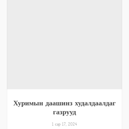
Хуримын даашинз худалдаалдаг
газрууд
1 сар 17, 2024