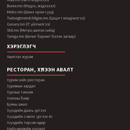
Buree.mn (Мэдээ, мэдээлэл)
Metro.mn (Шинэ орон сууц)
Tsetsegtmendchilgee.mn (Цэцэгт мэндчилгээ)
Ganara.mn (IT үйлчилгээ)
Shil.mn (Метро шилэн хийц)
Tamga.mn (Бичиг баримт бэлэн загвар)
ХЭРЭГЛЭГЧ
Ашиглах журам
РЕСТОРАН, ХҮЛЭЭН АВАЛТ
Хурим хийх ресторан
Хуримын зардал
Хурлын танхим
Хонхны баяр
Буяны ажил
Хүүхдийн даахь үргээх
Хүүхдийн сэвлэг үргээх ёс
Хүүхдийн төрсөн өдөр
Найз нөхдийн уулзалт