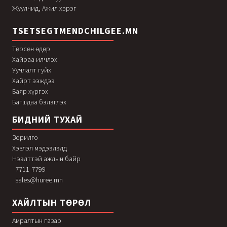
Жуулчид, Ажил хэрэг
TSETSEGTMENDCHILGEE.MN
Төрсөн өдөр
Хайраа илчлэх
Уучлалт гуйх
Хайрт ээждээ
Баяр хүргэх
Багшдаа бэлэглэх
БИДНИЙ ТУХАЙ
Зорилго
Хэвлэл мэдээлэлд
Нээлттэй ажлын байр
7711-7799
sales@huree.mn
ХАЙЛТЫН ТӨРӨЛ
Амралтын газар