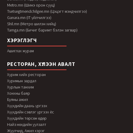
Metro.mn (Шинэ орон сууц)
Tsetsegtmendchilgee.mn (Цэцэгт мэндчилгээ)
Ganara.mn (IT үйлчилгээ)
Shil.mn (Метро шилэн хийц)
Tamga.mn (Бичиг баримт бэлэн загвар)
ХЭРЭГЛЭГЧ
Ашиглах журам
РЕСТОРАН, ХҮЛЭЭН АВАЛТ
Хурим хийх ресторан
Хуримын зардал
Хурлын танхим
Хонхны баяр
Буяны ажил
Хүүхдийн даахь үргээх
Хүүхдийн сэвлэг үргээх ёс
Хүүхдийн төрсөн өдөр
Найз нөхдийн уулзалт
Жуулчид, Ажил хэрэг