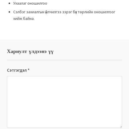
Ухаалаг оношилгоо
Сэлбэг захиалгын үйлчилгээ зэрэг бүх төрлийн оношилгоог
хийж байна.
Хариулт үлдээнэ үү
Сэтгэгдэл
*