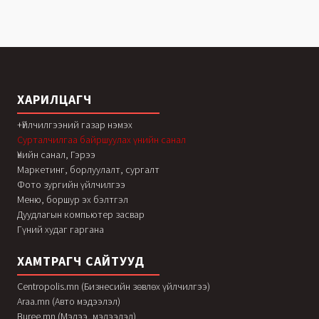
ХАРИЛЦАГЧ
+Үйлчилгээний газар нэмэх
Сурталчилгаа байршуулах үнийн санал
Үнийн санал, Гэрээ
Маркетинг, борлуулалт, сургалт
Фото зургийн үйлчилгээ
Меню, боршур эх бэлтгэл
Дуудлагын компьютер засвар
Гүний худаг гаргана
ХАМТРАГЧ САЙТУУД
Centropolis.mn (Бизнесийн зөвлөх үйлчилгээ)
Araa.mn (Авто мэдээлэл)
Buree.mn (Мэдээ, мэдээлэл)