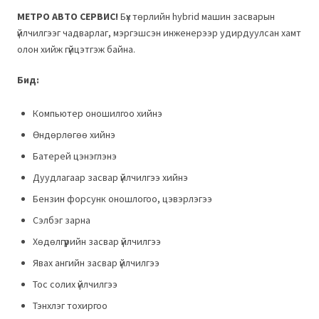
МЕТРО АВТО СЕРВИС!
Бүх төрлийн hybrid машин засварын
үйлчилгээг чадварлаг, мэргэшсэн инженерээр удирдуулсан хамт
олон хийж гүйцэтгэж байна.
Бид:
Компьютер оношилгоо хийнэ
Өндөрлөгөө хийнэ
Батерей цэнэглэнэ
Дуудлагаар засвар үйлчилгээ хийнэ
Бензин форсунк оношлогоо, цэвэрлэгээ
Сэлбэг зарна
Хөдөлгүүрийн засвар үйлчилгээ
Явах ангийн засвар үйлчилгээ
Тос солих үйлчилгээ
Тэнхлэг тохиргоо