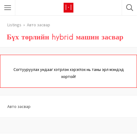
Listings
Авто засвар
Бүх төрлийн hybrid машин засвар
Согтууруулах ундааг хэтрүүлэн хэрэглэх нь таны эрүүл мэндэд
хортой!
Авто засвар