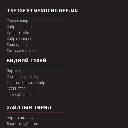
TSETSEGTMENDCHILGEE.MN
Төрсөн өдөр
Хайраа илчлэх
Уучлалт гуйх
Хайрт ээждээ
Баяр хүргэх
Багшдаа бэлэглэх
БИДНИЙ ТУХАЙ
Зорилго
Хэвлэл мэдээлэлд
Нээлттэй ажлын байр
7711-7799
sales@huree.mn
ХАЙЛТЫН ТӨРӨЛ
Амралтын газар
Барилгын үйлчилгээ