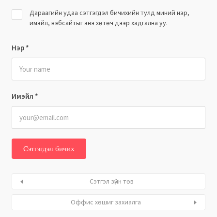
Дараагийн удаа сэтгэгдэл бичихийн тулд миний нэр,
имэйл, вэбсайтыг энэ хөтөч дээр хадгална уу.
Нэр
*
Имэйл
*
Сэтгэл зүйн төв
Оффис хөшиг захиалга