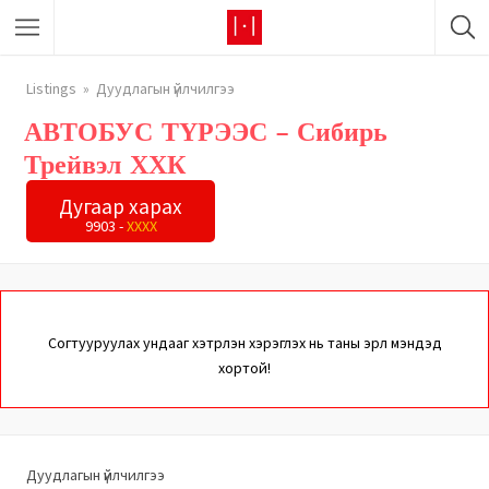
Listings
Дуудлагын үйлчилгээ
АВТОБУС ТҮРЭЭС – Сибирь
Трейвэл ХХК
Дугаар харах
9903 -
XXXX
Согтууруулах ундааг хэтрүүлэн хэрэглэх нь таны эрүүл мэндэд
хортой!
Дуудлагын үйлчилгээ