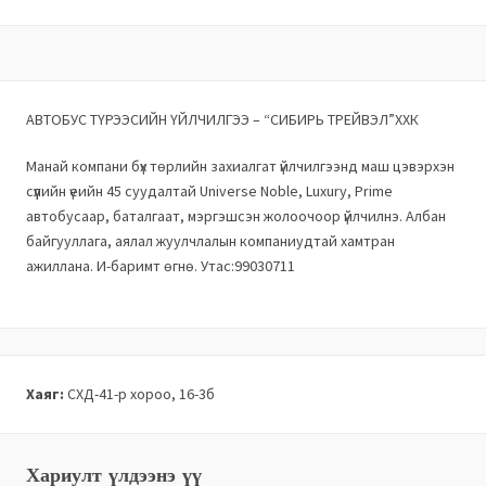
АВТОБУС ТҮРЭЭСИЙН ҮЙЛЧИЛГЭЭ – “СИБИРЬ ТРЕЙВЭЛ”ХХК
Манай компани бүх төрлийн захиалгат үйлчилгээнд маш цэвэрхэн
сүүлийн үеийн 45 суудалтай Universe Noble, Luxury, Prime
автобусаар, баталгаат, мэргэшсэн жолоочоор үйлчилнэ. Албан
байгууллага, аялал жуулчлалын компаниудтай хамтран
ажиллана. И-баримт өгнө. Утас:99030711
Хаяг:
СХД-41-р хороо, 16-3б
Хариулт үлдээнэ үү