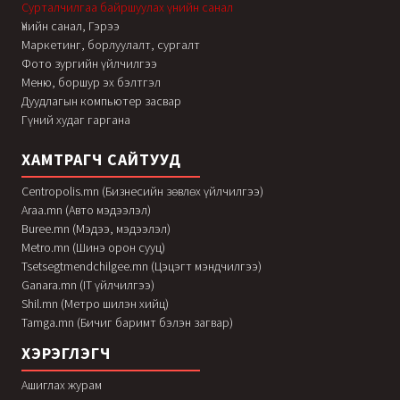
Сурталчилгаа байршуулах үнийн санал
Үнийн санал, Гэрээ
Маркетинг, борлуулалт, сургалт
Фото зургийн үйлчилгээ
Меню, боршур эх бэлтгэл
Дуудлагын компьютер засвар
Гүний худаг гаргана
ХАМТРАГЧ САЙТУУД
Centropolis.mn (Бизнесийн зөвлөх үйлчилгээ)
Araa.mn (Авто мэдээлэл)
Buree.mn (Мэдээ, мэдээлэл)
Metro.mn (Шинэ орон сууц)
Tsetsegtmendchilgee.mn (Цэцэгт мэндчилгээ)
Ganara.mn (IT үйлчилгээ)
Shil.mn (Метро шилэн хийц)
Tamga.mn (Бичиг баримт бэлэн загвар)
ХЭРЭГЛЭГЧ
Ашиглах журам