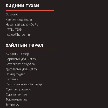
БИДНИЙ ТУХАЙ
Зорилго
Хэвлэл мэдээлэлд
Нээлттэй ажлын байр
7711-7799
sales@huree.mn
ХАЙЛТЫН ТӨРӨЛ
Амралтын газар
Барилгын үйлчилгээ
Баталгаат орчуулга
Дуудлагын үйлчилгээ
Зочид буудал
Караоке
Ресторан зоогийн газар
Сувилал, рашаан
Сургалтын төв
Тоглоомын төв
Үйлчилгээ