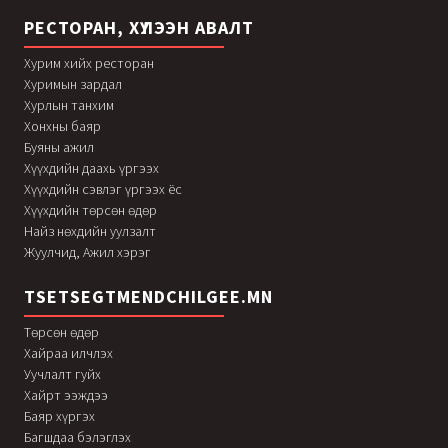
РЕСТОРАН, ХҮЛЭЭН АВАЛТ
Хурим хийх ресторан
Хуримын зардал
Хурлын танхим
Хонхны баяр
Буяны ажил
Хүүхдийн даахь үргээх
Хүүхдийн сэвлэг үргээх ёс
Хүүхдийн төрсөн өдөр
Найз нөхдийн уулзалт
Жуулчид, Ажил хэрэг
TSETSEGTMENDCHILGEE.MN
Төрсөн өдөр
Хайраа илчлэх
Уучлалт гуйх
Хайрт ээждээ
Баяр хүргэх
Багшдаа бэлэглэх