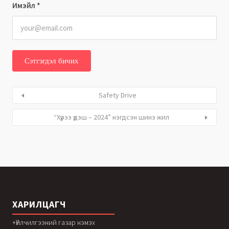
Имэйл
*
Safety Drive
“Хүрээ үдэш – 2024” нэгдсэн шинэ жил
ХАРИЛЦАГЧ
+Үйлчилгээний газар нэмэх