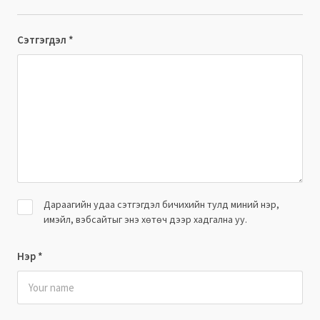
Сэтгэгдэл
*
Дараагийн удаа сэтгэгдэл бичихийн тулд миний нэр,
имэйл, вэбсайтыг энэ хөтөч дээр хадгална уу.
Нэр
*