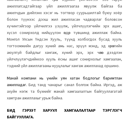
ажиллагсадтайгаар үйл ажиллгаагаа явуулж байгаа ба
ажилчдын дийлэнх хэсэг нь тогтвор суурьшилтай буюу хоёр
болон түүнээс дээш жил ажилласан чадварлаг боловсон
хүчинтэйгээр үйлчилгээ үзүүлж, үйлчлүүлэгчийн эрх ашиг,
хүсэл сонирхолд нийцүүлэн өндөр түвшинд ажиллаж байна.
Монгол Улсын Үндсэн Хууль, түүнд холбогдох бусад хууль
тогтоомжийн дагуу хүний амь нас, эрүүл мэнд, эд хөрөнгийн
аюулгүй байдлыг хангаж, хүний эрх, эрх чөлөөг дээдлэн
үйлчлүүлэгчдийнхээ хууль ёсны ашиг сонирхолыг хамгаалан,
тэдний үйл ажиллагааны нууцлалыг хангаж ажиллахад оршино.
Манай компани нь үнийн уян хатан бодлогыг баримтлан
ажилладаг.
Бид танд чанарыг санал болгож байна. Иргэд, аж
ахуйн нэгж та бүхнийг манай хамгаалалтын байгууллагатай
хамтран ажиллахыг урьж байна.
БИД ГЭРЭЭТ ХАРУУЛ ХАМГААЛАЛТААР ТЭРГҮҮЛЭГЧ
БАЙГУУЛЛАГА.