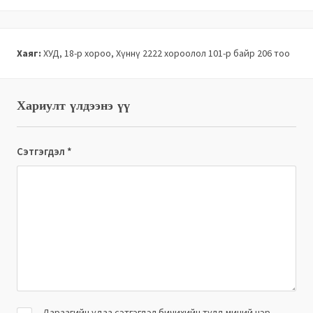
Хаяг:
ХУД, 18-р хороо, Хүннү 2222 хороолол 101-р байр 206 тоо
Хариулт үлдээнэ үү
Сэтгэгдэл
*
Дараагийн удаа сэтгэгдэл бичихийн тулд миний нэр,