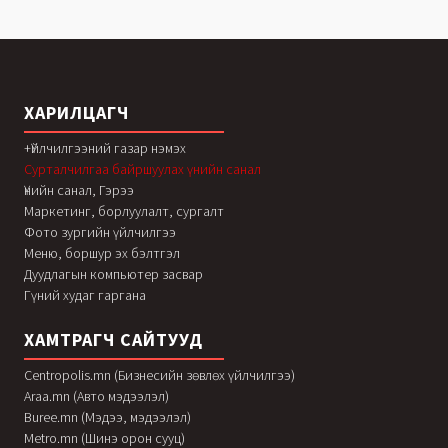
ХАРИЛЦАГЧ
+Үйлчилгээний газар нэмэх
Сурталчилгаа байршуулах үнийн санал
Үнийн санал, Гэрээ
Маркетинг, борлуулалт, сургалт
Фото зургийн үйлчилгээ
Меню, боршур эх бэлтгэл
Дуудлагын компьютер засвар
Гүний худаг гаргана
ХАМТРАГЧ САЙТУУД
Centropolis.mn (Бизнесийн зөвлөх үйлчилгээ)
Araa.mn (Авто мэдээлэл)
Buree.mn (Мэдээ, мэдээлэл)
Metro.mn (Шинэ орон сууц)