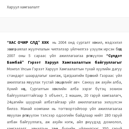
Харуул хамгаалалт
“ХАС ОЧИР СҮЛД” ХХК
нь 2004 онд сургалт хөгжил, мэдээлэл
зөвөлгөө, аялал жуулчлалын чиглэлээр үйлчилгээ үзүүлж ирсэн бөгөөд
2007 оны 5 сараас үйл ажиллагаагаа өргөжүүлэн
“Сүлдэт
Бамбай”
Гэрээт Харуул Хамгаалалтын байгууллагыг
Монгол Улсын Гэрээт Харуул Хамгаалалтын тухай хуулийн дагуу
стандарт шаардлагыг хангаж, Цагдаагийн Ерөнхий Газраас үйл
ажиллагаа явуулах тусгай зөвшөөрлийг авч Санхүү аж ахуйн алба,
Хүний нөөц, Сургалтын хөгжлийн алба зэрэг бүтэц зохион
байгууллалттайгаар 5 объект, 2 машин, 20 гаруй хамгаалагч,
24цагийн шуурхай албатайгаар үйл ажиллагаагаа эхлүүлсэн
билээ. Манай компани нь тогтвортойгоор үйл ажиллагаагаа
явуулан өргөжүүлэн тэлсээр одоогийн байдлаар нийт 280 гаруй
албан байгууллага, аж ахуйн нэгж, айл өрхүүдэд дохиолол,
хамгаалалт, хяналтын төрөл бүрийн үйлчилгээг 350 гаруй