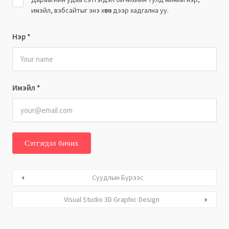
имэйл, вэбсайтыг энэ хөтөч дээр хадгална уу.
Нэр
*
Имэйл
*
Суудлын Бүрээс
Visual Studio 3D Graphic Design