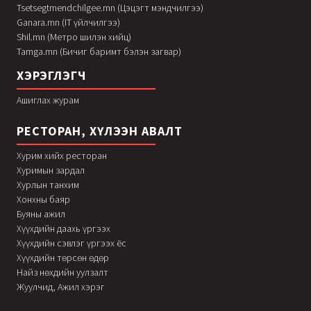
Tsetsegtmendchilgee.mn (Цэцэгт мэндчилгээ)
Ganara.mn (IT үйлчилгээ)
Shil.mn (Метро шилэн хийц)
Tamga.mn (Бичиг баримт бэлэн загвар)
ХЭРЭГЛЭГЧ
Ашиглах журам
РЕСТОРАН, ХҮЛЭЭН АВАЛТ
Хурим хийх ресторан
Хуримын зардал
Хурлын танхим
Хонхны баяр
Буяны ажил
Хүүхдийн даахь үргээх
Хүүхдийн сэвлэг үргээх ёс
Хүүхдийн төрсөн өдөр
Найз нөхдийн уулзалт
Жуулчид, Ажил хэрэг