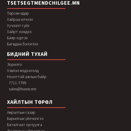
TSETSEGTMENDCHILGEE.MN
Төрсөн өдөр
Хайраа илчлэх
Уучлалт гуйх
Хайрт ээждээ
Баяр хүргэх
Багшдаа бэлэглэх
БИДНИЙ ТУХАЙ
Зорилго
Хэвлэл мэдээлэлд
Нээлттэй ажлын байр
7711-7799
sales@huree.mn
ХАЙЛТЫН ТӨРӨЛ
Амралтын газар
Барилгын үйлчилгээ
Баталгаат орчуулга
Дуудлагын үйлчилгээ