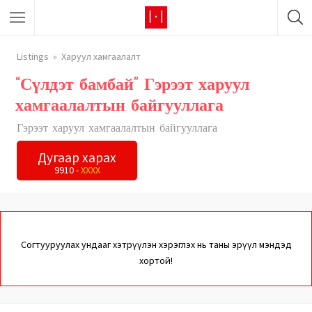
Listings
Харуул хамгаалалт
“Сүлдэт бамбай” Гэрээт харуул
хамгаалалтын байгууллага
Гэрээт харуул хамгаалалтын байгууллага
Дугаар харах
9910 -
XXXX
Согтууруулах ундааг хэтрүүлэн хэрэглэх нь таны эрүүл мэндэд
хортой!