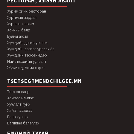
РЕСТОРАН, ХҮЛЭЭН АВАЛТ
Хурим хийх ресторан
Хуримын зардал
Хурлын танхим
Хонхны баяр
Буяны ажил
Хүүхдийн даахь үргээх
Хүүхдийн сэвлэг үргээх ёс
Хүүхдийн төрсөн өдөр
Найз нөхдийн уулзалт
Жуулчид, Ажил хэрэг
TSETSEGTMENDCHILGEE.MN
Төрсөн өдөр
Хайраа илчлэх
Уучлалт гуйх
Хайрт ээждээ
Баяр хүргэх
Багшдаа бэлэглэх
БИДНИЙ ТУХАЙ