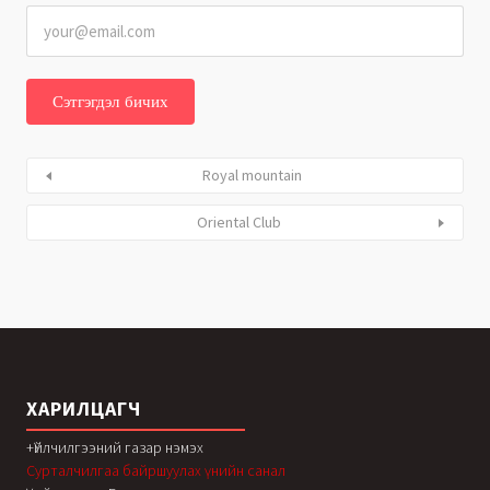
Royal mountain
Oriental Club
ХАРИЛЦАГЧ
+Үйлчилгээний газар нэмэх
Сурталчилгаа байршуулах үнийн санал