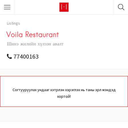
Listings
Voila Restaurant
Шинэ жилийн хүлээн авалт
77400163
Согтууруулах ундааг хэтрүүлэн хэрэглэх нь таны эрүүл мэндэд
хортой!