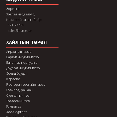
Зорилго
Хэвлэл мэдээлэлд
Нээлттэй ажлын байр
7711-7799
sales@huree.mn
ХАЙЛТЫН ТӨРӨЛ
Амралтын газар
Барилгын үйлчилгээ
Баталгаат орчуулга
Дуудлагын үйлчилгээ
Зочид буудал
Караоке
Ресторан зоогийн газар
Сувилал, рашаан
Сургалтын төв
Тоглоомын төв
Үйлчилгээ
Хоол хүргэлт