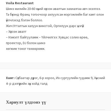
Voila Restaurant
Шинэ жилийн 20-60 хүний хүлээн авалтын захиалгаа авч эхэллээ.
Та бүхэнд Франц тогоочоор ахлуулсан мэргэжлийн баг хамт олон
үйлчлэхэд бэлэн боллоо.
Жич:Угталтын халуун винотой, Оргилуун дарс үнэгүй
– Хүлээн авалт
– Нэмэлт байгууламж – Үйлчилгээ: Хувцас солих өрөө,
проектор, DJ болон шинэ
хөгжим тоног төхөөрөмж.
Хаяг:
Сүхбаатар дүүрэг, 6-р хороо, Их сургуулийн гудамж 9, Хүнсний
4- р дэлгүүрийн зүүн хойд талд
Хариулт үлдээнэ үү