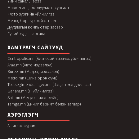
Үнийн санал, Гэрээ
Маркетинг, борлуулалт, сургалт
Фото зургийн үйлчилгээ
Меню, боршур эх бэлтгэл
Дуудлагын компьютер засвар
Гүний худаг гаргана
ХАМТРАГЧ САЙТУУД
Centropolis.mn (Бизнесийн зөвлөх үйлчилгээ)
Araa.mn (Авто мэдээлэл)
Buree.mn (Мэдээ, мэдээлэл)
Metro.mn (Шинэ орон сууц)
Tsetsegtmendchilgee.mn (Цэцэгт мэндчилгээ)
Ganara.mn (IT үйлчилгээ)
Shil.mn (Метро шилэн хийц)
Tamga.mn (Бичиг баримт бэлэн загвар)
ХЭРЭГЛЭГЧ
Ашиглах журам