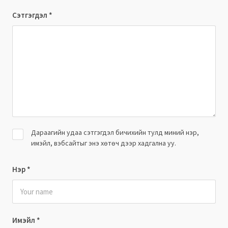
Сэтгэгдэл
*
Дараагийн удаа сэтгэгдэл бичихийн тулд миний нэр,
имэйл, вэбсайтыг энэ хөтөч дээр хадгална уу.
Нэр
*
Имэйл
*