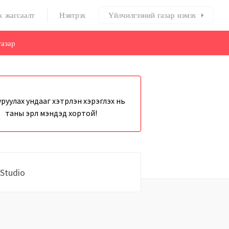
х жагсаалт
Нэвтрэх
Үйлчилгээний газар нэмэх
азар
руулах ундааг хэтрүүлэн хэрэглэх нь
таны эрүүл мэндэд хортой!
Studio