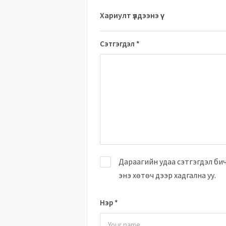
Хариулт үлдээнэ үү
Сэтгэгдэл
*
Дараагийн удаа сэтгэгдэл би
энэ хөтөч дээр хадгална уу.
Нэр
*