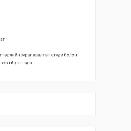
раг
х төрлийн зураг авалтыг студи болон
ээр гүйцэтгэдэг.