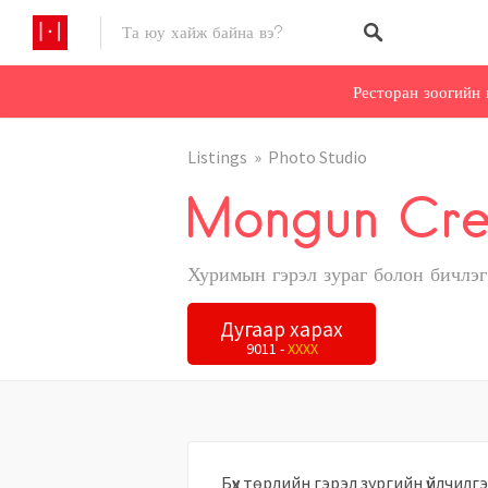
Ресторан зоогийн 
Listings
Photo Studio
Mongun Cre
Хуримын гэрэл зураг болон бичлэг
Дугаар харах
9011 -
XXXX
Бүх төрлийн гэрэл зургийн үйлчилгэ