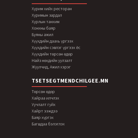
Хурим хийх ресторан
Хуримын зардал
Хурлын танхим
Хонхны баяр
Буяны ажил
Хүүхдийн даахь үргээх
Хүүхдийн сэвлэг үргээх ёс
Хүүхдийн төрсөн өдөр
Найз нөхдийн уулзалт
Жуулчид, Ажил хэрэг
TSETSEGTMENDCHILGEE.MN
Төрсөн өдөр
Хайраа илчлэх
Уучлалт гуйх
Хайрт ээждээ
Баяр хүргэх
Багшдаа бэлэглэх