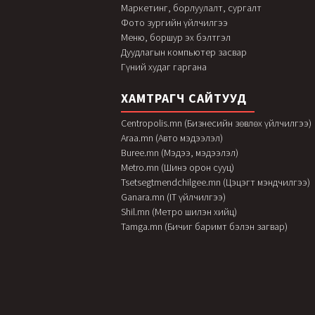
Маркетинг, борлуулалт, сургалт
Фото зургийн үйлчилгээ
Меню, боршур эх бэлтгэл
Дуудлагын компьютер засвар
Гүний худаг гаргана
ХАМТРАГЧ САЙТУУД
Centropolis.mn (Бизнесийн зөвлөх үйлчилгээ)
Araa.mn (Авто мэдээлэл)
Buree.mn (Мэдээ, мэдээлэл)
Metro.mn (Шинэ орон сууц)
Tsetsegtmendchilgee.mn (Цэцэгт мэндчилгээ)
Ganara.mn (IT үйлчилгээ)
Shil.mn (Метро шилэн хийц)
Tamga.mn (Бичиг баримт бэлэн загвар)