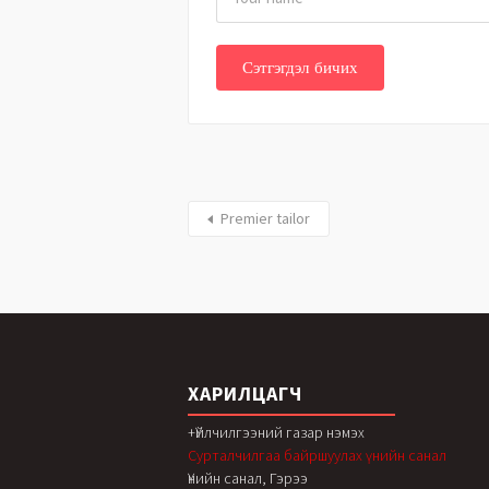
Premier tailor
ХАРИЛЦАГЧ
+Үйлчилгээний газар нэмэх
Сурталчилгаа байршуулах үнийн санал
Үнийн санал, Гэрээ