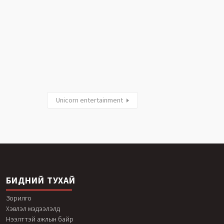
Unicorn entertainment
БИДНИЙ ТУХАЙ
Зорилго
Хэвлэл мэдээлэлд
Нээлттэй ажлын байр