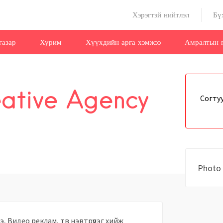
Хэрэгтэй нийтлэл
Бү
газар
Хурим
Хүүхдийн арга хэмжээ
Амралтын г
ative Agency
Согтуу
Photo 
э, Видео реклам, тв нэвтрүүлэг хийж