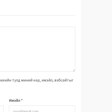
чихийн тулд миний нэр, имэйл, вэбсайтыг
Имэйл
*