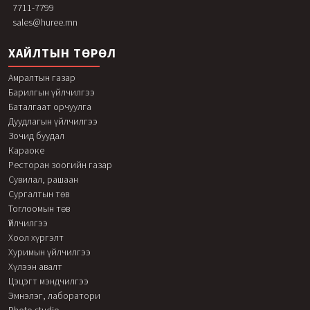
7711-7799
sales@huree.mn
ХАЙЛТЫН ТӨРӨЛ
Амралтын газар
Барилгын үйлчилгээ
Баталгаат орчуулга
Дуудлагын үйлчилгээ
Зочид буудал
Караоке
Ресторан зоогийн газар
Сувилал, рашаан
Сургалтын төв
Тоглоомын төв
Үйлчилгээ
Хоол хүргэлт
Хуримын үйлчилгээ
Хүлээн авалт
Цэцэгт мэндчилгээ
Эмнэлэг, лаборатори