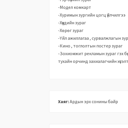
-Модел комкарт
-Хуримын зургийн цогц үйлчилгээ
-Хүүхдийн зураг
-Хөрөг зураг
-Үйл ажиллагаа , сурвалжлагын зу
-Кино , тоглолтын постер зураг
-Зохиомжит рекламын зураг гэх бү
тухайн орчинд захиалагчийн хүсэлт
Хаяг:
Ардын эрх сонины байр