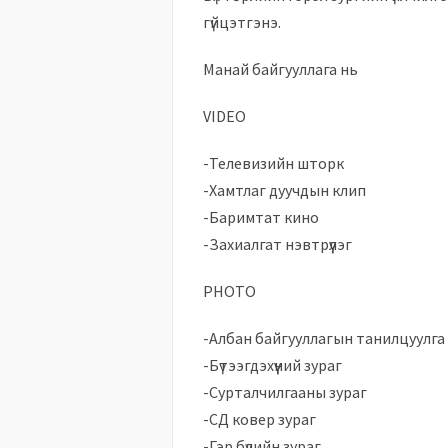
гүйцэтгэнэ.
Манай байгууллага нь
VIDEO
-Телевизийн шторк
-Хамтлаг дуучдын клип
-Баримтат кино
-Захиалгат нэвтрүүлэг
PHOTO
-Албан байгууллагын танилцуулга 
-Бүтээгдэхүүний зураг
-Сурталчилгааны зураг
-СД ковер зураг
-Гэр бүлийн зураг