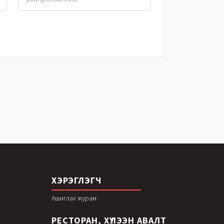
ХЭРЭГЛЭГЧ
Ашиглах журам
РЕСТОРАН, ХҮЛЭЭН АВАЛТ