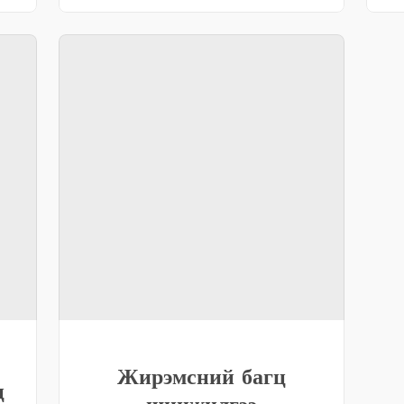
Жирэмсний багц
ц