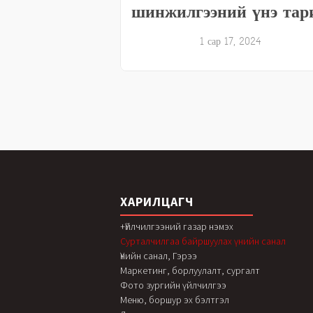
шинжилгээний үнэ тар
1 сар 17, 2024
ХАРИЛЦАГЧ
+Үйлчилгээний газар нэмэх
Сурталчилгаа байршуулах үнийн санал
Үнийн санал, Гэрээ
Маркетинг, борлуулалт, сургалт
Фото зургийн үйлчилгээ
Меню, боршур эх бэлтгэл