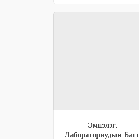
Эмнэлэг,
Лабораториудын Баг