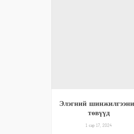
Элэгний шинжилгээн
төвүүд
1 сар 17, 2024