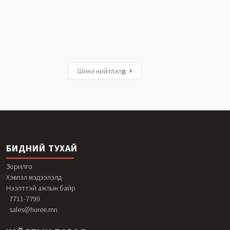
Шинэ нийтлэлүүд
БИДНИЙ ТУХАЙ
Зорилго
Хэвлэл мэдээлэлд
Нээлттэй ажлын байр
7711-7799
sales@huree.mn