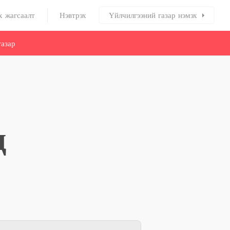
х жагсаалт
Нэвтрэх
Үйлчилгээний газар нэмэх
азар
д