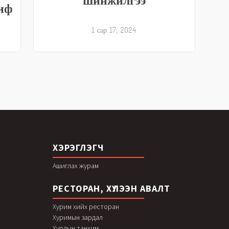
шинжилгээ
иф
1 сар 17, 2024
ХЭРЭГЛЭГЧ
Ашиглах журам
РЕСТОРАН, ХҮЛЭЭН АВАЛТ
Хурим хийх ресторан
Хуримын зардал
Хурлын танхим