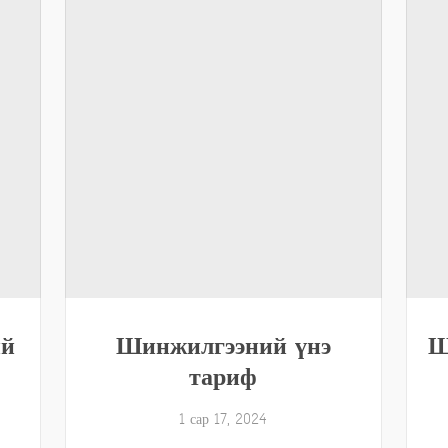
ий
Шинжилгээний үнэ
Ш
тариф
1 сар 17, 2024