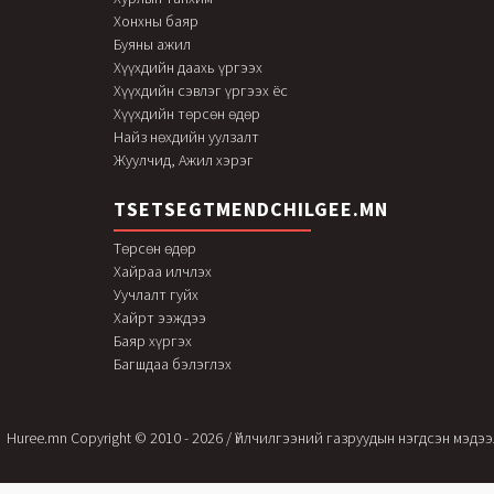
Хонхны баяр
Буяны ажил
Хүүхдийн даахь үргээх
Хүүхдийн сэвлэг үргээх ёс
Хүүхдийн төрсөн өдөр
Найз нөхдийн уулзалт
Жуулчид, Ажил хэрэг
TSETSEGTMENDCHILGEE.MN
Төрсөн өдөр
Хайраа илчлэх
Уучлалт гуйх
Хайрт ээждээ
Баяр хүргэх
Багшдаа бэлэглэх
Huree.mn Copyright © 2010 - 2026 / Үйлчилгээний газруудын нэгдсэн мэдэ