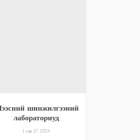
ээсний шинжилгээний
лабораториуд
1 сар 17, 2024