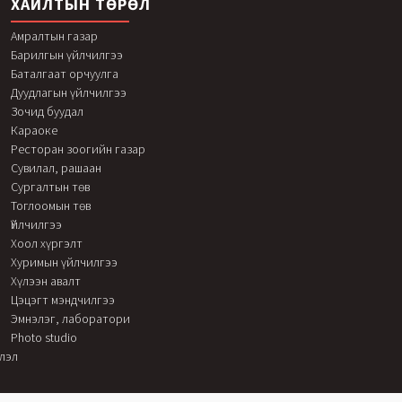
ХАЙЛТЫН ТӨРӨЛ
Амралтын газар
Барилгын үйлчилгээ
Баталгаат орчуулга
Дуудлагын үйлчилгээ
Зочид буудал
Караоке
Ресторан зоогийн газар
Сувилал, рашаан
Сургалтын төв
Тоглоомын төв
Үйлчилгээ
Хоол хүргэлт
Хуримын үйлчилгээ
Хүлээн авалт
Цэцэгт мэндчилгээ
Эмнэлэг, лаборатори
Photo studio
элэл