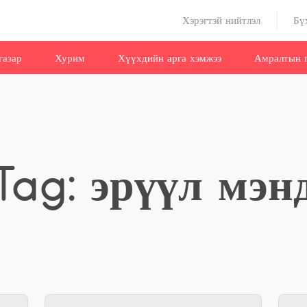
Хэрэгтэй нийтлэл
Бү
газар
Хурим
Хүүхдийн арга хэмжээ
Амралтын г
Tag: эрүүл мэн