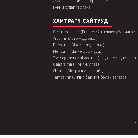
Дуудлагын компьютер засвар
Гүний худаг гаргана
ХАМТРАГЧ САЙТУУД
Centropolis.mn (Бизнесийн зөвлөх үйлчилгээ)
Araa.mn (Авто мэдээлэл)
Buree.mn (Мэдээ, мэдээлэл)
Metro.mn (Шинэ орон сууц)
Tsetsegtmendchilgee.mn (Цэцэгт мэндчилгээ)
Ganara.mn (IT үйлчилгээ)
Shil.mn (Метро шилэн хийц)
Tamga.mn (Бичиг баримт бэлэн загвар)