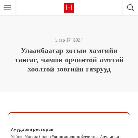
1 сар 17, 2024
Улаанбаатар хотын хамгийн
тансаг, чамин орчинтой амттай
хоолтой зоогийн газрууд
Амударья ресторан
Узбек, Монгол болон Европ хоолоор үйлчилдэг Амударья