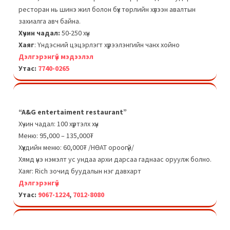
ресторан нь шинэ жил болон бүх төрлийн хүлээн авалтын
захиалга авч байна.
Хүчин чадал:
50-250 хүн
Хаяг
: Үндэсний цэцэрлэгт хүрээлэнгийн чанх хойно
Дэлгэрэнгүй мэдээлэл
Утас:
7740-0265
“A&G entertaiment restaurant”
Хүчин чадал: 100 хүртэлх хүн
Меню: 95,000 – 135,000₮
Хүүхдийн меню: 60,000₮ /НӨАТ ороогүй/
Хямд үнэ нэмэлт ус ундаа архи дарсаа гаднаас оруулж болно.
Хаяг: Rich зочид буудалын нэг давхарт
Дэлгэрэнгүй
Утас:
9067-1224
,
7012-8080