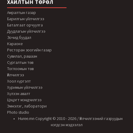
ХАЙЛТЫН ТӨРӨЛ
Амралтын газар
Барилгын үйлчилгээ
Баталгаат орчуулга
Дуудлагын үйлчилгээ
Зочид буудал
Караоке
Ресторан зоогийн газар
Сувилал, рашаан
Сургалтын төв
Тоглоомын төв
Үйлчилгээ
Хоол хүргэлт
Хуримын үйлчилгээ
Хүлээн авалт
Цэцэгт мэндчилгээ
Эмнэлэг, лаборатори
Photo studio
Huree.mn Copyright © 2010 - 2026 / Үйлчилгээний газруудын
нэгдсэн мэдээлэл