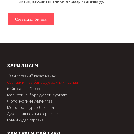
имэйл, вэбсайтыг энэ хөтөч дээр хадгална уу.
ХАРИЛЦАГЧ
+Үйлчилгээний газар нэмэх
Сурталчилгаа байршуулах үнийн санал
Үнийн санал, Гэрээ
Маркетинг, борлуулалт, сургалт
Фото зургийн үйлчилгээ
Меню, боршур эх бэлтгэл
Дуудлагын компьютер засвар
Гүний худаг гаргана
ХАМТРАГЧ САЙТУУД