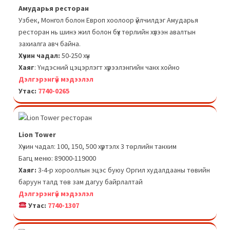
Амударья ресторан
Узбек, Монгол болон Европ хоолоор үйлчилдэг Амударья
ресторан нь шинэ жил болон бүх төрлийн хүлээн авалтын
захиалга авч байна.
Хүчин чадал:
50-250 хүн
Хаяг
: Үндэсний цэцэрлэгт хүрээлэнгийн чанх хойно
Дэлгэрэнгүй мэдээлэл
Утас:
7740-0265
Lion Tower
Хүчин чадал: 100, 150, 500 хүртэлх 3 төрлийн танхим
Багц меню: 89000-119000
Хаяг:
3-4-р хорооллын эцэс буюу Оргил худалдааны төвийн
баруун талд төв зам дагуу байрлалтай
Дэлгэрэнгүй мэдээлэл
Утас:
7740-1307