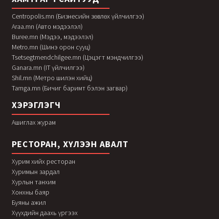
Centropolis.mn (Бизнесийн зөвлөх үйлчилгээ)
Araa.mn (Авто мэдээлэл)
Buree.mn (Мэдээ, мэдээлэл)
Metro.mn (Шинэ орон сууц)
Tsetsegtmendchilgee.mn (Цэцэгт мэндчилгээ)
Ganara.mn (IT үйлчилгээ)
Shil.mn (Метро шилэн хийц)
Tamga.mn (Бичиг баримт бэлэн загвар)
ХЭРЭГЛЭГЧ
Ашиглах журам
РЕСТОРАН, ХҮЛЭЭН АВАЛТ
Хурим хийх ресторан
Хуримын зардал
Хурлын танхим
Хонхны баяр
Буяны ажил
Хүүхдийн даахь үргээх