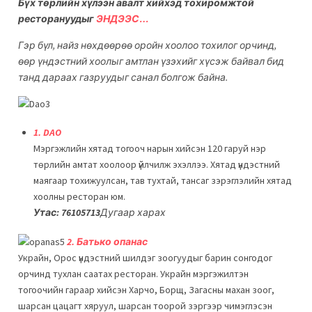
Бүх төрлийн хүлээн авалт хийхэд тохиромжтой
ресторануудыг
ЭНДЭЭС…
Гэр бүл, найз нөхдөөрөө оройн хоолоо тохилог орчинд,
өөр үндэстний хоолыг амтлан үзэхийг хүсэж байвал бид
танд дараах газруудыг санал болгож байна.
1. DAO
Мэргэжлийн хятад тогооч нарын хийсэн 120 гаруй нэр
төрлийн амтат хоолоор үйлчилж эхэллээ. Хятад үндэстний
маягаар тохижуулсан, тав тухтай, тансаг зэрэглэлийн хятад
хоолны ресторан юм.
Утас:
76105713
Дугаар харах
2. Батько опанас
Украйн, Орос үндэстний шилдэг зоогуудыг барин сонгодог
орчинд тухлан саатах ресторан. Украйн мэргэжилтэн
тогоочийн гараар хийсэн Харчо, Борщ, Загасны махан зоог,
шарсан цацагт хяруул, шарсан тоорой зэргээр чимэглэсэн