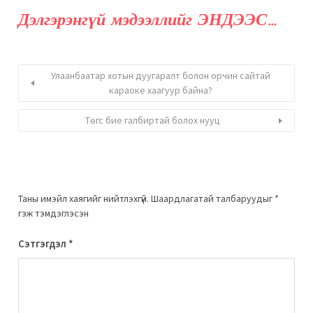
Дэлгэрэнгүй мэдээллийг ЭНДЭЭС…
Улаанбаатар хотын дуугаралт болон орчин сайтай
караоке хаагуур байна?
Төгс бие галбиртай болох нууц
Таны имэйл хаягийг нийтлэхгүй.
Шаардлагатай талбаруудыг
*
гэж тэмдэглэсэн
Сэтгэгдэл
*