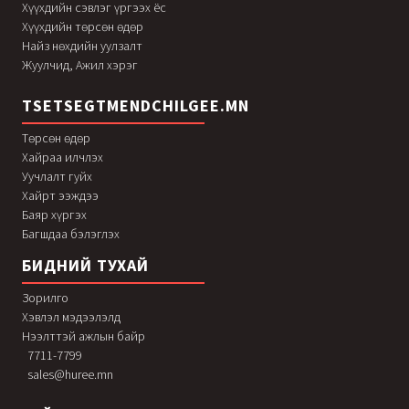
Хүүхдийн сэвлэг үргээх ёс
Хүүхдийн төрсөн өдөр
Найз нөхдийн уулзалт
Жуулчид, Ажил хэрэг
TSETSEGTMENDCHILGEE.MN
Төрсөн өдөр
Хайраа илчлэх
Уучлалт гуйх
Хайрт ээждээ
Баяр хүргэх
Багшдаа бэлэглэх
БИДНИЙ ТУХАЙ
Зорилго
Хэвлэл мэдээлэлд
Нээлттэй ажлын байр
7711-7799
sales@huree.mn