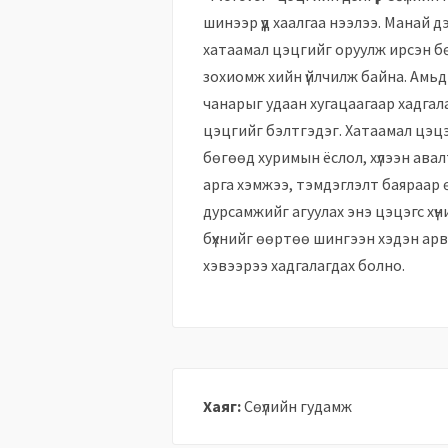
шинээр үүд хаалгаа нээлээ. Манай д
хатаамал цэцгийг оруулж ирсэн бө
зохиомж хийн үйлчилж байна. Амьд
чанарыг удаан хугацаагаар хадгал
цэцгийг бэлтгэдэг. Хатаамал цэцэ
бөгөөд хуримын ёслол, хүлээн авал
арга хэмжээ, тэмдэглэлт баяраар өр
дурсамжийг агуулах энэ цэцэгс х
бүхнийг өөртөө шингээн хэдэн ар
хэвээрээ хадгалагдах болно.
Хаяг:
Сөүлийн гудамж