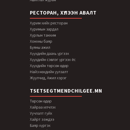
РЕСТОРАН, ХҮЛЭЭН АВАЛТ
Хурим хийх ресторан
Хуримын зардал
Хурлын танхим
Хонхны баяр
Буяны ажил
Хүүхдийн даахь үргээх
Хүүхдийн сэвлэг үргээх ёс
Хүүхдийн төрсөн өдөр
Найз нөхдийн уулзалт
Жуулчид, Ажил хэрэг
TSETSEGTMENDCHILGEE.MN
Төрсөн өдөр
Хайраа илчлэх
Уучлалт гуйх
Хайрт ээждээ
Баяр хүргэх