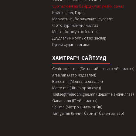
Сурталчилгаа байршуулах үнийн санал
Үнийн санал, Гэрээ
Маркетинг, борлуулалт, сургалт
Фото зургийн үйлчилгээ
Меню, боршур эх бэлтгэл
Дуудлагын компьютер засвар
Гүний худаг гаргана
ХАМТРАГЧ САЙТУУД
Centropolis.mn (Бизнесийн зөвлөх үйлчилгээ)
Araa.mn (Авто мэдээлэл)
Buree.mn (Мэдээ, мэдээлэл)
Metro.mn (Шинэ орон сууц)
Tsetsegtmendchilgee.mn (Цэцэгт мэндчилгээ)
Ganara.mn (IT үйлчилгээ)
Shil.mn (Метро шилэн хийц)
Tamga.mn (Бичиг баримт бэлэн загвар)