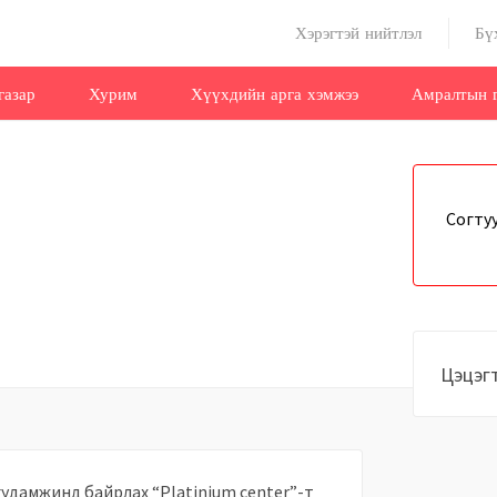
Хэрэгтэй нийтлэл
Бү
газар
Хурим
Хүүхдийн арга хэмжээ
Амралтын г
Согтуу
Цэцэг
н гудамжинд байрлах “Platinium center”-т