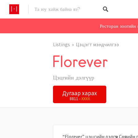
Ресторан зоогийн 
Listings
Цэцэгт мэндчилгээ
Florever
Цэцгийн дэлгүүр
Дугаар харах
8811 -
XXXX
“Florever” цэцгийн дэлгүүр Сөүлий