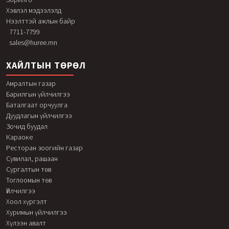
Хэвлэл мэдээлэлд
Нээлттэй ажлын байр
7711-7799
sales@huree.mn
ХАЙЛТЫН ТӨРӨЛ
Амралтын газар
Барилгын үйлчилгээ
Баталгаат орчуулга
Дуудлагын үйлчилгээ
Зочид буудал
Караоке
Ресторан зоогийн газар
Сувилал, рашаан
Сургалтын төв
Тоглоомын төв
Үйлчилгээ
Хоол хүргэлт
Хуримын үйлчилгээ
Хүлээн авалт