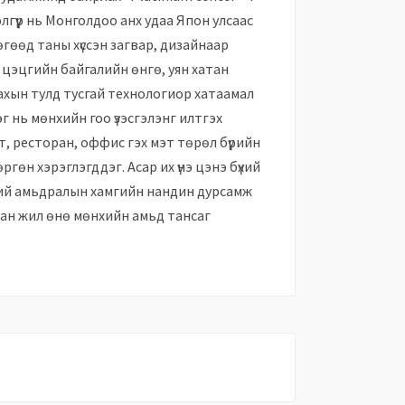
элгүүр нь Монголдоо анх удаа Япон улсаас
гөөд таны хүссэн загвар, дизайнаар
 цэцгийн байгалийн өнгө, уян хатан
ахын тулд тусгай технологиор хатаамал
г нь мөнхийн го
о үзэсгэлэнг илтгэх
т, ресторан, оффис гэх мэт төрөл бүрийн
гөн хэрэглэгддэг. Асар их үнэ цэнэ бүхий
үний амьдралын хамгийн нандин дурсамж
ван жил өнө мөнхийн амьд тансаг