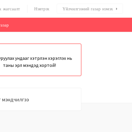
х жагсаалт
Нэвтрэх
Үйлчилгээний газар нэмэх
азар
руулах ундааг хэтрүүлэн хэрэглэх нь
таны эрүүл мэндэд хортой!
т мэндчилгээ