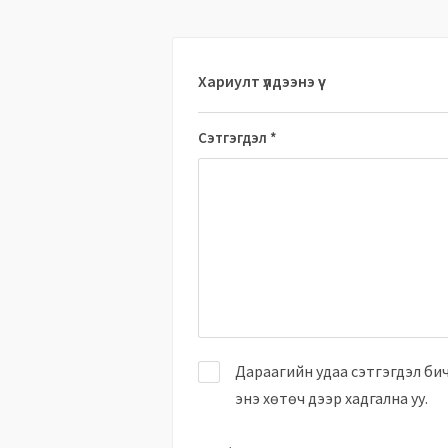
Хариулт үлдээнэ үү
Сэтгэгдэл
*
Дараагийн удаа сэтгэгдэл би
энэ хөтөч дээр хадгална уу.