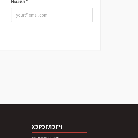
Имэйл
*
ХЭРЭГЛЭГЧ
Ашиглах журам