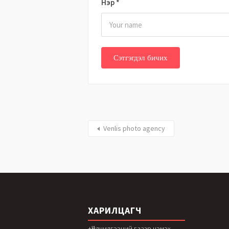
Нэр
*
Venlis photo agency
ХАРИЛЦАГЧ
+Үйлчилгээний газар нэмэх